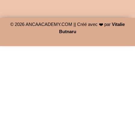
c
s
e
t
b
a
© 2026
ANCAACADEMY.COM
|| Créé avec ❤️ par
Vitalie
o
g
Butnaru
o
r
k
a
-
m
f