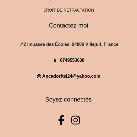
DROIT DE RÉTRACTATION
Contactez moi
📍2 Impasse des Écoles, 94800 Villejuif, France
📱
0749553638
📩 Ancadorftei24@yahoo.com
Soyez connectés
F
I
a
n