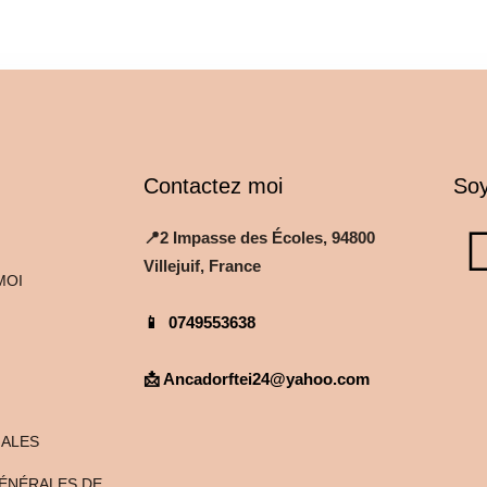
Contactez moi
Soy
📍2 Impasse des Écoles, 94800
Villejuif, France
MOI
📱
0749553638
📩 Ancadorftei24@yahoo.com
GALES
ÉNÉRALES DE