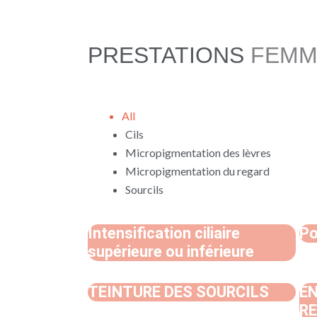
b
t
a
o
e
g
PRESTATIONS
FEMM
o
r
r
k
a
All
Cils
Micropigmentation des lèvres
Micropigmentation du regard
Sourcils
Intensification ciliaire
Po
supérieure ou inférieure
TEINTURE DES SOURCILS
EN
R