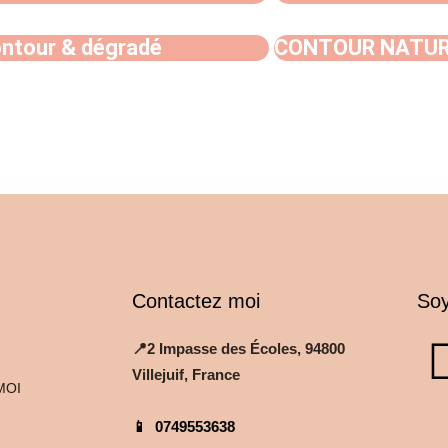
ntour & dégradé
CONTOUR NATU
Contactez moi
Soy
📍2 Impasse des Écoles, 94800
Villejuif, France
MOI
📱
0749553638