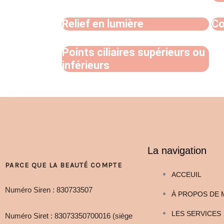
Relief en lumière
Co
Points ciliaires supérieurs ou
inférieurs
La navigation
PARCE QUE LA BEAUTÉ COMPTE
ACCEUIL
Numéro Siren : 830733507
À PROPOS DE 
LES SERVICES
Numéro Siret : 83073350700016 (siège