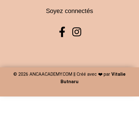
Soyez connectés
F
I
a
n
c
s
e
t
b
a
© 2026
ANCAACADEMY.COM
|| Créé avec ❤️ par
Vitalie
o
g
Butnaru
o
r
k
a
-
m
f